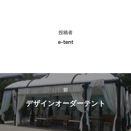
投稿者
投稿者
e-tent
投
稿
前
前
ナ
デザインオーダーテント
ビ
ゲ