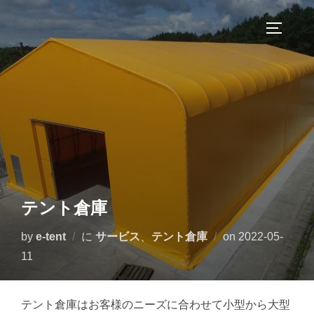
コ
ン
サイドバ
テ
ン
ツ
へ
ス
キ
ッ
プ
テント倉庫
投
by
e-tent
に
サービス
、
テント倉庫
on
2022-05-
稿
11
日:
テント倉庫はお客様のニーズに合わせて小型から大型